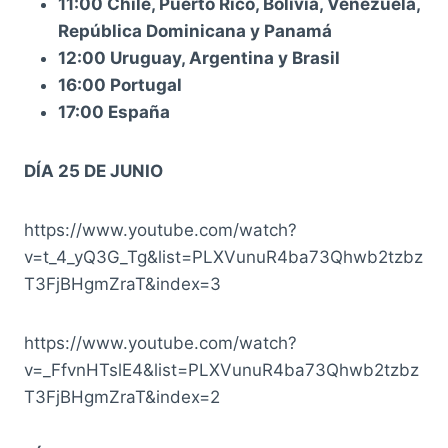
11:00 Chile, Puerto Rico, Bolivia, Venezuela,
República Dominicana y Panamá
12:00 Uruguay, Argentina y Brasil
16:00 Portugal
17:00 España
DÍA 25 DE JUNIO
https://www.youtube.com/watch?
v=t_4_yQ3G_Tg&list=PLXVunuR4ba73Qhwb2tzbz
T3FjBHgmZraT&index=3
https://www.youtube.com/watch?
v=_FfvnHTslE4&list=PLXVunuR4ba73Qhwb2tzbz
T3FjBHgmZraT&index=2