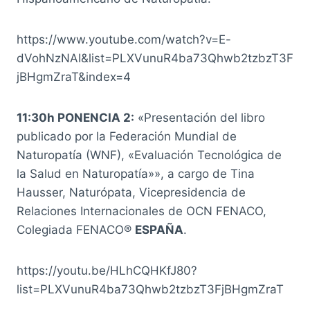
https://www.youtube.com/watch?v=E-
dVohNzNAI&list=PLXVunuR4ba73Qhwb2tzbzT3F
jBHgmZraT&index=4
11:30h PONENCIA 2:
«Presentación del libro
publicado por la Federación Mundial de
Naturopatía (WNF), «Evaluación Tecnológica de
la Salud en Naturopatía»», a cargo de Tina
Hausser, Naturópata, Vicepresidencia de
Relaciones Internacionales de OCN FENACO,
Colegiada FENACO®
ESPAÑA
.
https://youtu.be/HLhCQHKfJ80?
list=PLXVunuR4ba73Qhwb2tzbzT3FjBHgmZraT