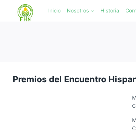
Inicio
Nosotros
Historia
Comi
Premios del Encuentro Hisp
M
C
M
C