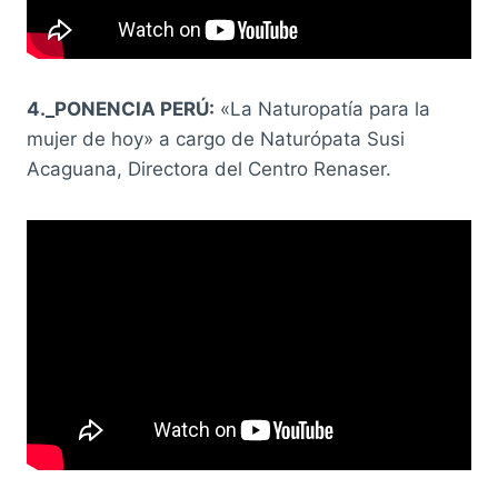
4._PONENCIA PERÚ:
«La Naturopatía para la
mujer de hoy» a cargo de Naturópata Susi
Acaguana, Directora del Centro Renaser.