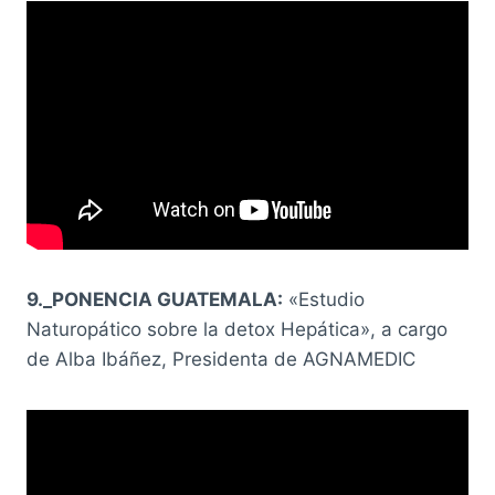
9._PONENCIA GUATEMALA:
«Estudio
Naturopático sobre la detox Hepática», a cargo
de Alba Ibáñez, Presidenta de AGNAMEDIC