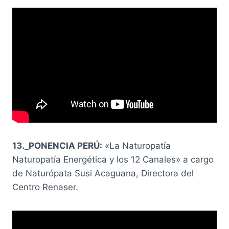
13._PONENCIA PERÚ:
«La Naturopatía
Naturopatía Energética y los 12 Canales» a cargo
de Naturópata Susi Acaguana, Directora del
Centro Renaser.