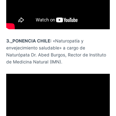
3._PONENCIA CHILE:
«Naturopatía y
envejecimiento saludable» a cargo de
Naturópata Dr. Abed Burgos, Rector de Instituto
de Medicina Natural (IMN).