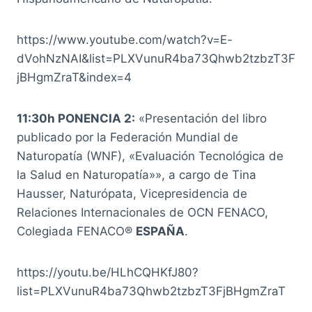
https://www.youtube.com/watch?v=E-
dVohNzNAI&list=PLXVunuR4ba73Qhwb2tzbzT3F
jBHgmZraT&index=4
11:30h PONENCIA 2:
«Presentación del libro
publicado por la Federación Mundial de
Naturopatía (WNF), «Evaluación Tecnológica de
la Salud en Naturopatía»», a cargo de Tina
Hausser, Naturópata, Vicepresidencia de
Relaciones Internacionales de OCN FENACO,
Colegiada FENACO®
ESPAÑA
.
https://youtu.be/HLhCQHKfJ80?
list=PLXVunuR4ba73Qhwb2tzbzT3FjBHgmZraT