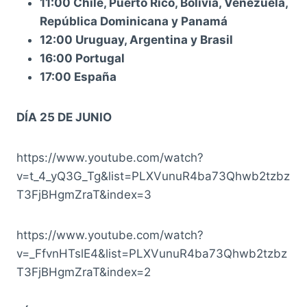
11:00 Chile, Puerto Rico, Bolivia, Venezuela,
República Dominicana y Panamá
12:00 Uruguay, Argentina y Brasil
16:00 Portugal
17:00 España
DÍA 25 DE JUNIO
https://www.youtube.com/watch?
v=t_4_yQ3G_Tg&list=PLXVunuR4ba73Qhwb2tzbz
T3FjBHgmZraT&index=3
https://www.youtube.com/watch?
v=_FfvnHTslE4&list=PLXVunuR4ba73Qhwb2tzbz
T3FjBHgmZraT&index=2