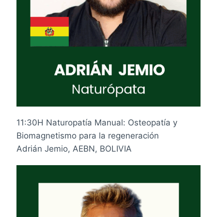
11:30H Naturopatía Manual: Osteopatía y
Biomagnetismo para la regeneración
Adrián Jemio, AEBN, BOLIVIA