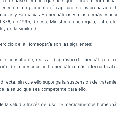
co de base científica que persigue el tratamiento de l
ntienen en la reglamentación aplicable a los preparado
Farmacias y Farmacias Homeopáticas y a las demás espec
76, de 1995, de este Ministerio, que regula, entre otros
y de la similitud.
ercicio de la Homeopatía son las siguientes:
e el consultante, realizar diagnóstico homeopático, el c
ección de la prescripción homeopática más adecuada al c
irecta, sin que ello suponga la suspensión de tratam
de la salud que sea competente para ello.
de la salud a través del uso de medicamentos homeopát